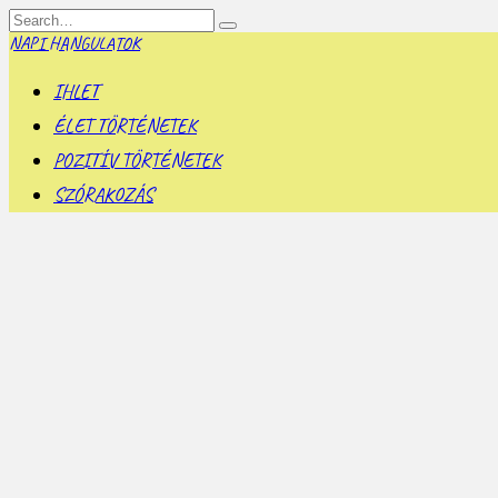
Skip
Search
to
for:
NAPI HANGULATOK
content
IHLET
ÉLET TÖRTÉNETEK
POZITÍV TÖRTÉNETEK
SZÓRAKOZÁS