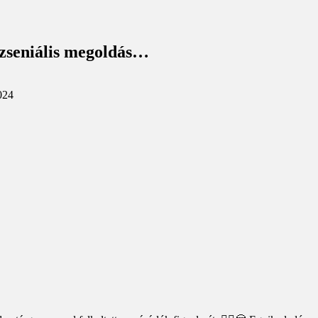
 zseniális megoldás…
024