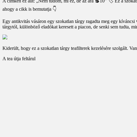
A címkén ez állt: „Nem tudom, mi ez, de az ára 💲10” 🏷️ Ez a szokatla
ahogy a cikk is bemutatja 👇
Egy antikvitás vásáron egy szokatlan tárgy ragadta meg egy kíváncsi vás
tárgytól, különböző eladókat keresett a piacon, de senki sem tudta, mirő
Kiderült, hogy ez a szokatlan tárgy teafilterek kezelésére szolgált. V
A tea útja feltárul