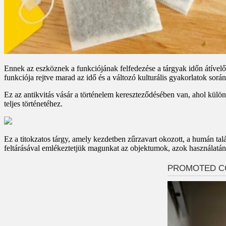
Ennek az eszköznek a funkciójának felfedezése a tárgyak időn átívelő
funkciója rejtve marad az idő és a változó kulturális gyakorlatok során
Ez az antikvitás vásár a történelem kereszteződésében van, ahol külön
teljes történetéhez.
Ez a titokzatos tárgy, amely kezdetben zűrzavart okozott, a humán tal
feltárásával emlékeztetjük magunkat az objektumok, azok használatának