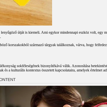
 lenyűgöző útját is kiemeli. Ami egykor mindennapi eszköz volt, egy m
.
böző korszakokból származó tárgyak találkoznak, várva, hogy felfedezzü
álékonyság sokféleségének bizonyítékává válik. Azonosítása betekintést 
 és a kulturális kontextus összetett kapcsolataira, amelyek értelmet a