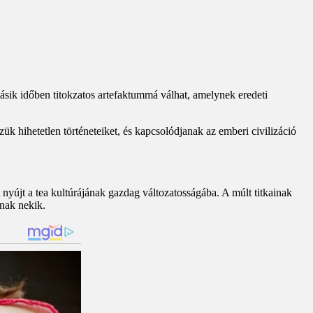
ásik időben titokzatos artefaktummá válhat, amelynek eredeti
k hihetetlen történeteiket, és kapcsolódjanak az emberi civilizáció
nyújt a tea kultúrájának gazdag változatosságába. A múlt titkainak
dnak nekik.