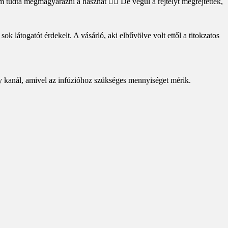
m tudta megmagyarázni a hasznát 🤷‍♀️ De végül a rejtélyt megfejtették,
k látogatót érdekelt. A vásárló, aki elbűvölve volt ettől a titokzatos
egy kanál, amivel az infúzióhoz szükséges mennyiséget mérik.