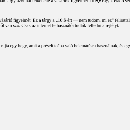
n tárgy azonnal felkeltette a vásárlók figyelmét. 💁‍♀️😍 Egyik eladó se
árló figyelmét. Ez a tárgy a „10 $-ért — nem tudom, mi ez” felirattal so
l van szó. Csak az internet felhasználói tudták felfedni a rejtélyt.
an rajta egy hegy, amit a préselt teába való belemárásra használnak, és 