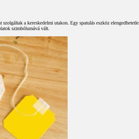
nt szolgáltak a kereskedelmi utakon. Egy spatulás eszköz elengedhetetl
olatok szimbólumává vált.