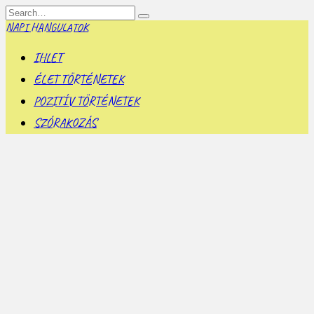
Skip
Search
to
for:
NAPI HANGULATOK
content
IHLET
ÉLET TÖRTÉNETEK
POZITÍV TÖRTÉNETEK
SZÓRAKOZÁS