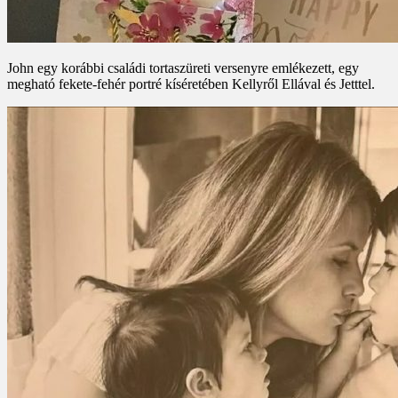
John egy korábbi családi tortaszüreti versenyre emlékezett, egy
megható fekete-fehér portré kíséretében Kellyről Ellával és Jetttel.