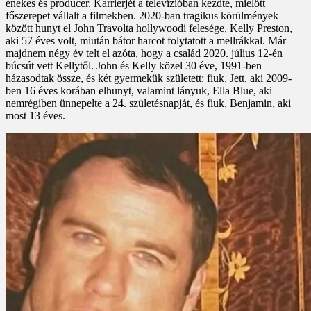
énekes és producer. Karrierjét a televízióban kezdte, mielőtt
főszerepet vállalt a filmekben. 2020-ban tragikus körülmények
között hunyt el John Travolta hollywoodi felesége, Kelly Preston,
aki 57 éves volt, miután bátor harcot folytatott a mellrákkal. Már
majdnem négy év telt el azóta, hogy a család 2020. július 12-én
búcsút vett Kellytől. John és Kelly közel 30 éve, 1991-ben
házasodtak össze, és két gyermekük született: fiuk, Jett, aki 2009-
ben 16 éves korában elhunyt, valamint lányuk, Ella Blue, aki
nemrégiben ünnepelte a 24. születésnapját, és fiuk, Benjamin, aki
most 13 éves.