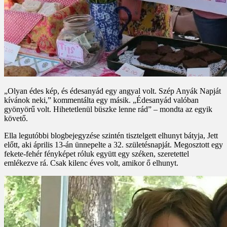
„Olyan édes kép, és édesanyád egy angyal volt. Szép Anyák Napját
kívánok neki,” kommentálta egy másik. „Édesanyád valóban
gyönyörű volt. Hihetetlenül büszke lenne rád” – mondta az egyik
követő.
Ella legutóbbi blogbejegyzése szintén tisztelgett elhunyt bátyja, Jett
előtt, aki április 13-án ünnepelte a 32. születésnapját. Megosztott egy
fekete-fehér fényképet róluk együtt egy széken, szeretettel
emlékezve rá. Csak kilenc éves volt, amikor ő elhunyt.