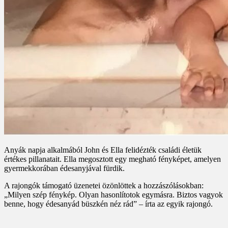
Anyák napja alkalmából John és Ella felidézték családi életük
értékes pillanatait. Ella megosztott egy megható fényképet, amelyen
gyermekkorában édesanyjával fürdik.
A rajongók támogató üzenetei özönlöttek a hozzászólásokban:
„Milyen szép fénykép. Olyan hasonlítotok egymásra. Biztos vagyok
benne, hogy édesanyád büszkén néz rád” – írta az egyik rajongó.