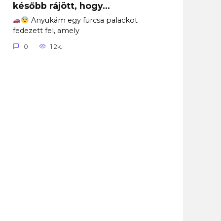
később rájött, hogy…
Anyukám egy furcsa palackot
fedezett fel, amely
0
1.2k.