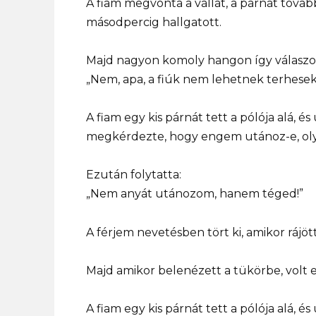
A fiam megvonta a vállát, a párnát továbbr
másodpercig hallgatott.
Majd nagyon komoly hangon így válaszol
„Nem, apa, a fiúk nem lehetnek terhese
A fiam egy kis párnát tett a pólója alá, é
megkérdezte, hogy engem utánoz-e, olya
Ezután folytatta:
„Nem anyát utánozom, hanem téged!”
A férjem nevetésben tört ki, amikor rájött
Majd amikor belenézett a tükörbe, volt e
A fiam egy kis párnát tett a pólója alá, é