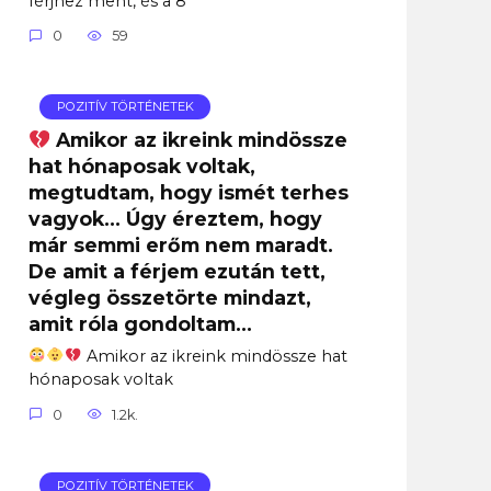
férjhez ment, és a 8
0
59
POZITÍV TÖRTÉNETEK
Amikor az ikreink mindössze
hat hónaposak voltak,
megtudtam, hogy ismét terhes
vagyok… Úgy éreztem, hogy
már semmi erőm nem maradt.
De amit a férjem ezután tett,
végleg összetörte mindazt,
amit róla gondoltam…
Amikor az ikreink mindössze hat
hónaposak voltak
0
1.2k.
POZITÍV TÖRTÉNETEK