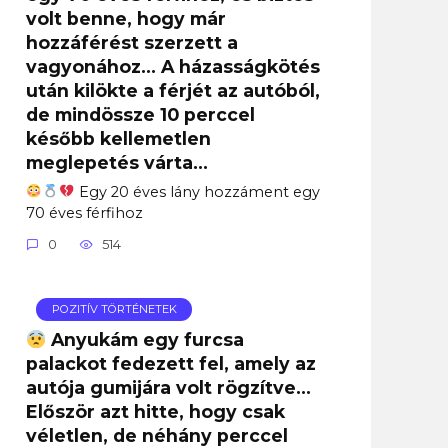
volt benne, hogy már
hozzáférést szerzett a
vagyonához… A házasságkötés
után kilökte a férjét az autóból,
de mindössze 10 perccel
később kellemetlen
meglepetés várta…
Egy 20 éves lány hozzáment egy
70 éves férfihoz
0
514
POZITÍV TÖRTÉNETEK
Anyukám egy furcsa
palackot fedezett fel, amely az
autója gumijára volt rögzítve…
Először azt hitte, hogy csak
véletlen, de néhány perccel