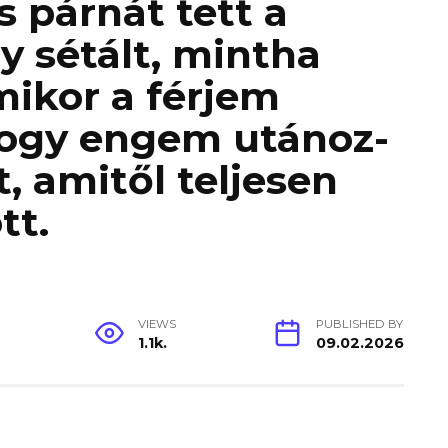
s párnát tett a
gy sétált, mintha
mikor a férjem
ogy engem utánoz-
, amitől teljesen
tt.
VIEWS
PUBLISHED BY
1.1k.
09.02.2026