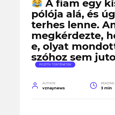
A fiam egy ki
pólója alá, és ú
terhes lenne. A
megkérdezte, h
e, olyat mondott
szóhoz sem juto
POZITÍV TÖRTÉNETEK
AUTHOR
READING
vznaynews
3 min