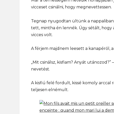
Már a terhességem hetedik hónapjában j
vicceset csinálni, hogy megnevettessen.
Tegnap nyugodtan ültünk a nappaliban. E
tett, mintha én lennék. Úgy sétált, hogy
vicces volt.
A férjem majdnem leesett a kanapéról, a
„Mit csinálsz, kisfiam? Anyát utánozod?”
nevetést.
A kisfiú felé fordult, kissé komoly arccal
teljesen elnémult.