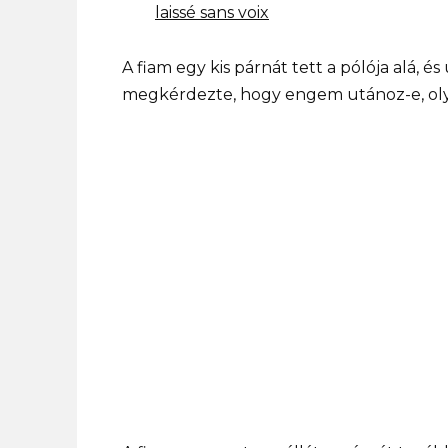
A fiam egy kis párnát tett a pólója alá, é
megkérdezte, hogy engem utánoz-e, olya