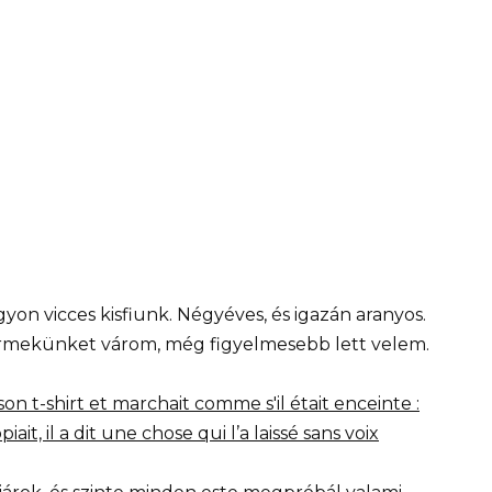
on vicces kisfiunk. Négyéves, és igazán aranyos.
rmekünket várom, még figyelmesebb lett velem.