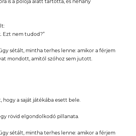
a is a pólója alatt tartotta, és néhány
t:
k. Ezt nem tudod?”
s úgy sétált, mintha terhes lenne: amikor a férjem
t mondott, amitől szóhoz sem jutott.
, hogy a saját játékába esett bele.
gy rövid elgondolkodó pillanata.
s úgy sétált, mintha terhes lenne: amikor a férjem