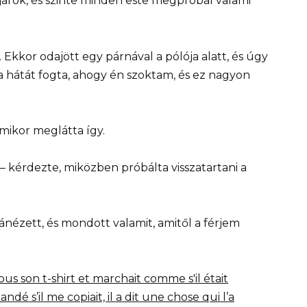
árok, és szinte minden este megpróbál valami
kkor odajött egy párnával a pólója alatt, és úgy
 a hátát fogta, ahogy én szoktam, és ez nagyon
mikor meglátta így.
 — kérdezte, miközben próbálta visszatartani a
 ránézett, és mondott valamit, amitől a férjem