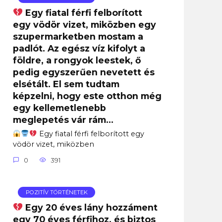
Egy fiatal férfi felborított
egy vödör vizet, miközben egy
szupermarketben mostam a
padlót. Az egész víz kifolyt a
földre, a rongyok leestek, ő
pedig egyszerűen nevetett és
elsétált. El sem tudtam
képzelni, hogy este otthon még
egy kellemetlenebb
meglepetés vár rám…
Egy fiatal férfi felborított egy
vödör vizet, miközben
0
391
POZITÍV TÖRTÉNETEK
Egy 20 éves lány hozzáment
egy 70 éves férfihoz, és biztos