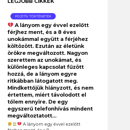
LEGJOBB CIKKEK
POZITÍV TÖRTÉNETEK
A lányom egy évvel ezelőtt
férjhez ment, és a 8 éves
unokámmal együtt a férjéhez
költözött. Ezután az életünk
örökre megváltozott. Nagyon
szerettem az unokámat, és
különleges kapcsolat fűzött
hozzá, de a lányom egyre
ritkábban látogatott meg.
Mindkettőjük hiányzott, és nem
értettem, miért távolodott el
tőlem ennyire. De egy
egyszerű telefonhívás mindent
megváltoztatott…
A lányom egy évvel ezelőtt