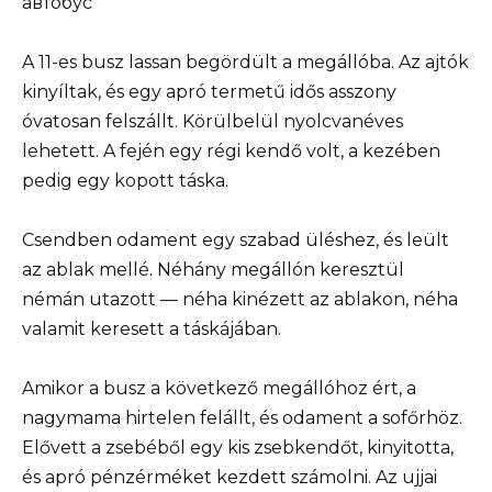
A 11-es busz lassan begördült a megállóba. Az ajtók
kinyíltak, és egy apró termetű idős asszony
óvatosan felszállt. Körülbelül nyolcvanéves
lehetett. A fején egy régi kendő volt, a kezében
pedig egy kopott táska.
Csendben odament egy szabad üléshez, és leült
az ablak mellé. Néhány megállón keresztül
némán utazott — néha kinézett az ablakon, néha
valamit keresett a táskájában.
Amikor a busz a következő megállóhoz ért, a
nagymama hirtelen felállt, és odament a sofőrhöz.
Elővett a zsebéből egy kis zsebkendőt, kinyitotta,
és apró pénzérméket kezdett számolni. Az ujjai