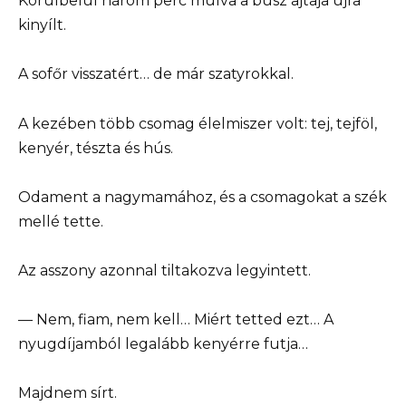
Körülbelül három perc múlva a busz ajtaja újra
kinyílt.
A sofőr visszatért… de már szatyrokkal.
A kezében több csomag élelmiszer volt: tej, tejföl,
kenyér, tészta és hús.
Odament a nagymamához, és a csomagokat a szék
mellé tette.
Az asszony azonnal tiltakozva legyintett.
— Nem, fiam, nem kell… Miért tetted ezt… A
nyugdíjamból legalább kenyérre futja…
Majdnem sírt.