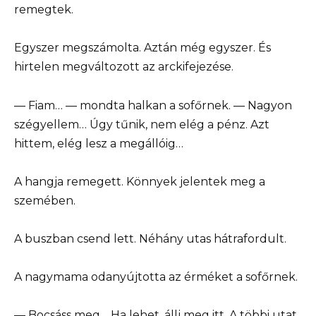
remegtek.
Egyszer megszámolta. Aztán még egyszer. És
hirtelen megváltozott az arckifejezése.
— Fiam… — mondta halkan a sofőrnek. — Nagyon
szégyellem… Úgy tűnik, nem elég a pénz. Azt
hittem, elég lesz a megállóig…
A hangja remegett. Könnyek jelentek meg a
szemében.
A buszban csend lett. Néhány utas hátrafordult.
A nagymama odanyújtotta az érméket a sofőrnek.
— Bocsáss meg… Ha lehet, állj meg itt. A többi utat