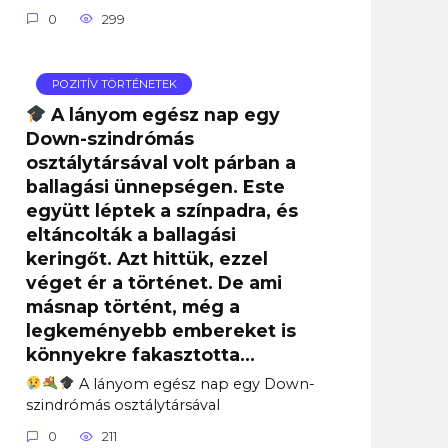
0
299
POZITÍV TÖRTÉNETEK
A lányom egész nap egy
Down-szindrómás
osztálytársával volt párban a
ballagási ünnepségen. Este
együtt léptek a színpadra, és
eltáncolták a ballagási
keringőt. Azt hittük, ezzel
véget ér a történet. De ami
másnap történt, még a
legkeményebb embereket is
könnyekre fakasztotta…
A lányom egész nap egy Down-
szindrómás osztálytársával
0
211