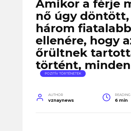
Amikor a férje 
nő úgy döntött, 
három fiatalabb
ellenére, hogy a
őrültnek tartot
történt, minden
POZITÍV TÖRTÉNETEK
AUTHOR
READING
vznaynews
6 min