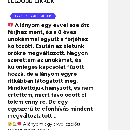
LEGJOBB CIKKEK
POZITÍV TÖRTÉNETEK
A lányom egy évvel ezelőtt
férjhez ment, és a 8 éves
unokámmal együtt a férjéhez
költözött. Ezután az életünk
örökre megváltozott. Nagyon
szerettem az unokámat, és
különleges kapcsolat fűzött
hozzá, de a lányom egyre
ritkábban látogatott meg.
Mindkettőjük hiányzott, és nem
értettem, miért távolodott el
tőlem ennyire. De egy
egyszerű telefonhívás mindent
megváltoztatott…
A lányom egy évvel ezelőtt