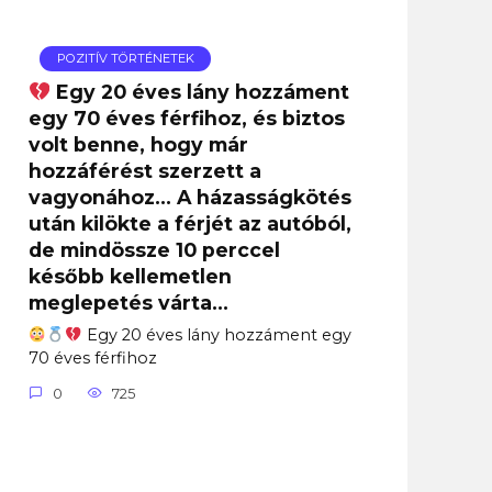
POZITÍV TÖRTÉNETEK
Egy 20 éves lány hozzáment
egy 70 éves férfihoz, és biztos
volt benne, hogy már
hozzáférést szerzett a
vagyonához… A házasságkötés
után kilökte a férjét az autóból,
de mindössze 10 perccel
később kellemetlen
meglepetés várta…
Egy 20 éves lány hozzáment egy
70 éves férfihoz
0
725