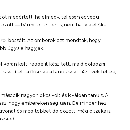
got megértett: ha elmegy, teljesen egyedül
ozott — bármi történjen is, nem hagyja el őket.
séről beszélt. Az emberek azt mondták, hogy
őbb úgyis elhagyják.
 korán kelt, reggelit készített, majd dolgozni
 és segített a fiúknak a tanulásban. Az évek teltek,
 második nagyon okos volt és kiválóan tanult. A
 lesz, hogy embereken segítsen. De mindehhez
vagyonát és még többet dolgozott, még éjszaka is.
szkodott.