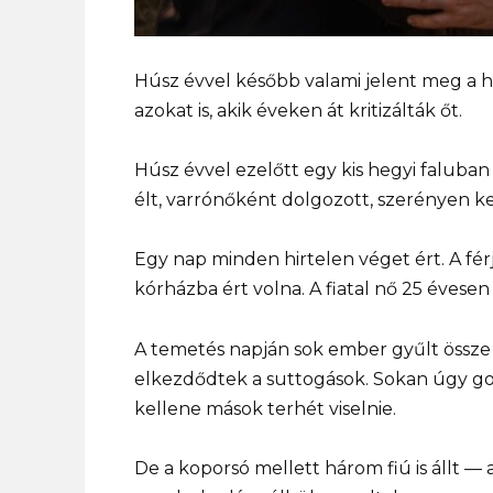
Húsz évvel később valami jelent meg a h
azokat is, akik éveken át kritizálták őt.
Húsz évvel ezelőtt egy kis hegyi faluban
élt, varrónőként dolgozott, szerényen ke
Egy nap minden hirtelen véget ért. A fé
kórházba ért volna. A fiatal nő 25 évese
A temetés napján sok ember gyűlt össze 
elkezdődtek a suttogások. Sokan úgy go
kellene mások terhét viselnie.
De a koporsó mellett három fiú is állt — a