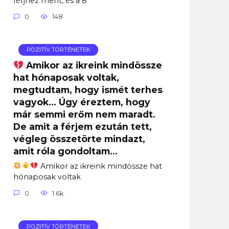
férjhez ment, és a 8
0
148
POZITÍV TÖRTÉNETEK
Amikor az ikreink mindössze
hat hónaposak voltak,
megtudtam, hogy ismét terhes
vagyok… Úgy éreztem, hogy
már semmi erőm nem maradt.
De amit a férjem ezután tett,
végleg összetörte mindazt,
amit róla gondoltam…
Amikor az ikreink mindössze hat
hónaposak voltak
0
1.6k.
POZITÍV TÖRTÉNETEK