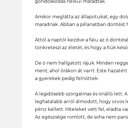
gondoskodás nélkül maradtak.
Amikor meglátta az állapotukat, egy dol
maradnak. Abban a pillanatban döntést h
Attól a naptól kezdve a falu az ő dönté
tönkreteszi az életét, és hogy a fiúk kés
De ő nem hallgatott rájuk. Minden reggel
ment, ahol órákon át varrt. Este hazatért
a gyerekek pedig felnőttek.
A legidősebb szorgalmas és önálló lett. A
legfiatalabb arról álmodott, hogy orvos
pénz kellett. Hiteleket vett fel, eladta 
Az egészsége romlott, de soha nem pana