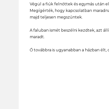
Végül a fiúk felnőttek és egymás után el
Megígérték, hogy kapcsolatban maradnak,
majd teljesen megszűntek.
A faluban ismét beszélni kezdtek, azt áll
maradt.
Ő továbbra is ugyanabban a házban élt,