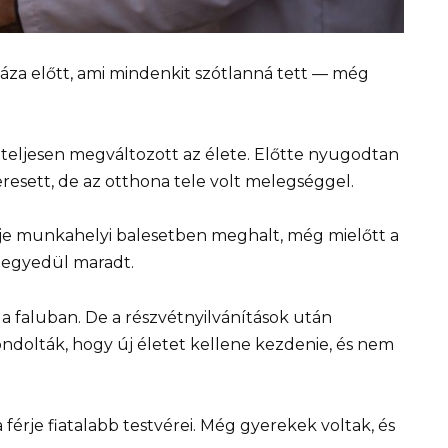
áza előtt, ami mindenkit szótlanná tett — még
 teljesen megváltozott az élete. Előtte nyugodtan
resett, de az otthona tele volt melegséggel.
rje munkahelyi balesetben meghalt, még mielőtt a
n egyedül maradt.
a faluban. De a részvétnyilvánítások után
ndolták, hogy új életet kellene kezdenie, és nem
 férje fiatalabb testvérei. Még gyerekek voltak, és