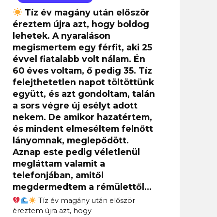
Tíz év magány után először
éreztem újra azt, hogy boldog
lehetek. A nyaraláson
megismertem egy férfit, aki 25
évvel fiatalabb volt nálam. Én
60 éves voltam, ő pedig 35. Tíz
felejthetetlen napot töltöttünk
együtt, és azt gondoltam, talán
a sors végre új esélyt adott
nekem. De amikor hazatértem,
és mindent elmeséltem felnőtt
lányomnak, meglepődött.
Aznap este pedig véletlenül
megláttam valamit a
telefonjában, amitől
megdermedtem a rémülettől…
Tíz év magány után először
éreztem újra azt, hogy