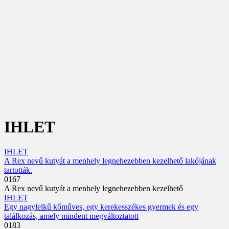
IHLET
IHLET
A Rex nevű kutyát a menhely legnehezebben kezelhető lakójának
tartották.
0
167
A Rex nevű kutyát a menhely legnehezebben kezelhető
IHLET
Egy nagylelkű kőműves, egy kerekesszékes gyermek és egy
találkozás, amely mindent megváltoztatott
0
183