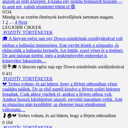
alszom az erdő közepén. Éjszaka egy őzgida bemászott hozzám —
és amit tett, valódi rémülettel töltött el 😨
0
334
Mindig is az extrém élmények kedvelőjének tartottam magam.
Posts
1
2
…
4
Next
pagination
LEGJOBB CIKKEK
POZITÍV TÖRTÉNETEK
🎓 A lányom egész nap egy Down-szindrómás osztálytársával volt
párban a ballagási ünnepségen. Este együtt léptek a színpadra, és
eltáncolták a ballagási keringőt. Azt hittük, ezzel véget ér a történet.
De ami másnap történt, még a legkeményebb embereket is
könnyekre fakasztotta…
😢💐🎓 A lányom egész nap egy Down-szindrómás osztálytársával
0
411
POZITÍV TÖRTÉNETEK
💔 Terhes voltam, és azt hittem, hogy a férjem otthonában végre
családra találok. De az első naptól kezdve a férjem szülei hidegen
fogadtak. Csak akkor viseltek el, amikor a férjem otthon volt.
Amikor hosszú kiküldetésre utazott, egyedül maradtam velük. Ami
az elutazása után kezdődött, az életemet igazi rémálommá
változtatta…
🤰🏠💔 Terhes voltam, és azt hittem, hogy a férjem otthonában
0
104
POZITÍV TÖRTÉNETEK