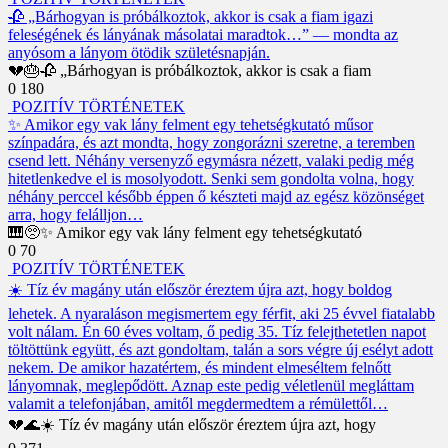
🥀 „Bárhogyan is próbálkoztok, akkor is csak a fiam igazi
feleségének és lányának másolatai maradtok…” — mondta az
anyósom a lányom ötödik születésnapján.
💔🎂🥀 „Bárhogyan is próbálkoztok, akkor is csak a fiam
0
180
POZITÍV TÖRTÉNETEK
✨ Amikor egy vak lány felment egy tehetségkutató műsor
színpadára, és azt mondta, hogy zongorázni szeretne, a teremben
csend lett. Néhány versenyző egymásra nézett, valaki pedig még
hitetlenkedve el is mosolyodott. Senki sem gondolta volna, hogy
néhány perccel később éppen ő készteti majd az egész közönséget
arra, hogy felálljon…
🎹🥺✨ Amikor egy vak lány felment egy tehetségkutató
0
70
POZITÍV TÖRTÉNETEK
☀️ Tíz év magány után először éreztem újra azt, hogy boldog
lehetek. A nyaraláson megismertem egy férfit, aki 25 évvel fiatalabb
volt nálam. Én 60 éves voltam, ő pedig 35. Tíz felejthetetlen napot
töltöttünk együtt, és azt gondoltam, talán a sors végre új esélyt adott
nekem. De amikor hazatértem, és mindent elmeséltem felnőtt
lányomnak, meglepődött. Aznap este pedig véletlenül megláttam
valamit a telefonjában, amitől megdermedtem a rémülettől…
💔🌊☀️ Tíz év magány után először éreztem újra azt, hogy