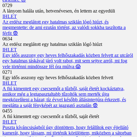
0
729
A lányom halála után, hetvenévesen, én lettem az egyedüli
IHLET
Az erdész meglátott egy hatalmas sziklán lógó hiúzt, és
megmentette: de ami ezután történt, az valódi sokkba taszította a
férfit 😨
0
634
Az erdész meglátott egy hatalmas sziklán lógó hiúzt
IHLET
Egy idős asszony egy heves felhőszakadás közben felvett az utcáról
egy hatalmas táskával járó volt rabot, mit sem sejtve arról, mi fog
vele történni mindössze fél óra múlva 😱
0
271
Egy idős asszony egy heves felhőszakadás közben felvett
IHLET
A fiú kimentett egy csecsemőt a tűzből, saját életét kockáztatva,
amikor még a legtapasztaltabb tűzoltók sem merték újra
megközelíteni a házat; tíz évvel később állásinterjúra érkezett, és
meglátta a saját fényképét az igazgató asztalán 😨
0
455
A fiú kimentett egy csecsemőt a tűzből, saját életét
IHLET
Puszta kíváncsiságból úgy döntöttem, hogy felállítok egy éjjellátó
kamerát, hogy lássam, mi történik körülöttem, miközben a sátorban