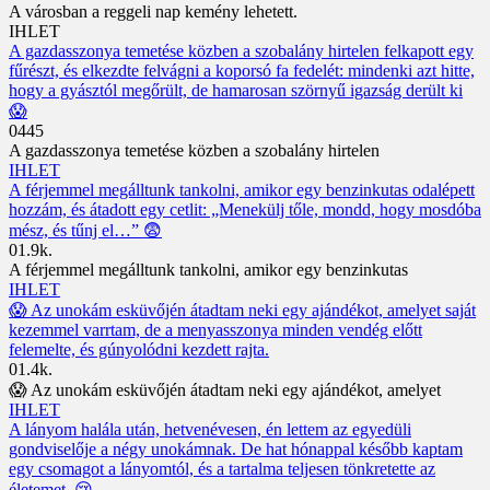
A városban a reggeli nap kemény lehetett.
IHLET
A gazdasszonya temetése közben a szobalány hirtelen felkapott egy
fűrészt, és elkezdte felvágni a koporsó fa fedelét: mindenki azt hitte,
hogy a gyásztól megőrült, de hamarosan szörnyű igazság derült ki
😱
0
445
A gazdasszonya temetése közben a szobalány hirtelen
IHLET
A férjemmel megálltunk tankolni, amikor egy benzinkutas odalépett
hozzám, és átadott egy cetlit: „Menekülj tőle, mondd, hogy mosdóba
mész, és tűnj el…” 😨
0
1.9k.
A férjemmel megálltunk tankolni, amikor egy benzinkutas
IHLET
😱 Az unokám esküvőjén átadtam neki egy ajándékot, amelyet saját
kezemmel varrtam, de a menyasszonya minden vendég előtt
felemelte, és gúnyolódni kezdett rajta.
0
1.4k.
😱 Az unokám esküvőjén átadtam neki egy ajándékot, amelyet
IHLET
A lányom halála után, hetvenévesen, én lettem az egyedüli
gondviselője a négy unokámnak. De hat hónappal később kaptam
egy csomagot a lányomtól, és a tartalma teljesen tönkretette az
életemet. 😢