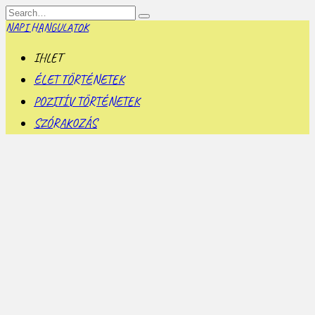
Skip
Search
to
for:
NAPI HANGULATOK
content
IHLET
ÉLET TÖRTÉNETEK
POZITÍV TÖRTÉNETEK
SZÓRAKOZÁS