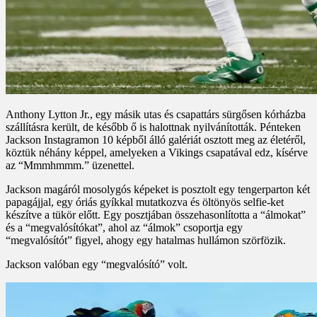
Anthony Lytton Jr., egy másik utas és csapattárs sürgősen kórházba
szállításra került, de később ő is halottnak nyilvánították. Pénteken
Jackson Instagramon 10 képből álló galériát osztott meg az életéről,
köztük néhány képpel, amelyeken a Vikings csapatával edz, kísérve
az “Mmmhmmm.” üzenettel.
Jackson magáról mosolygós képeket is posztolt egy tengerparton két
papagájjal, egy óriás gyíkkal mutatkozva és öltönyös selfie-ket
készítve a tükör előtt. Egy posztjában összehasonlította a “álmokat”
és a “megvalósítókat”, ahol az “álmok” csoportja egy
“megvalósítót” figyel, ahogy egy hatalmas hullámon szörfözik.
Jackson valóban egy “megvalósító” volt.