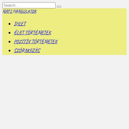
Skip
Search
to
for:
NAPI HANGULATOK
content
IHLET
ÉLET TÖRTÉNETEK
POZITÍV TÖRTÉNETEK
SZÓRAKOZÁS