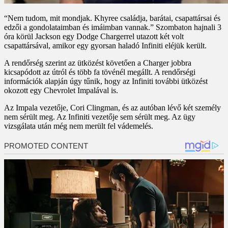
“Nem tudom, mit mondjak. Khyree családja, barátai, csapattársai és
edzői a gondolataimban és imáimban vannak.” Szombaton hajnali 3
óra körül Jackson egy Dodge Chargerrel utazott két volt
csapattársával, amikor egy gyorsan haladó Infiniti eléjük került.
A rendőrség szerint az ütközést követően a Charger jobbra
kicsapódott az útról és több fa tövénél megállt. A rendőrségi
információk alapján úgy tűnik, hogy az Infiniti további ütközést
okozott egy Chevrolet Impalával is.
Az Impala vezetője, Cori Clingman, és az autóban lévő két személy
nem sérült meg. Az Infiniti vezetője sem sérült meg. Az ügy
vizsgálata után még nem merült fel vádemelés.