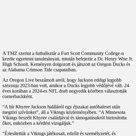
A TMZ szerint a futballsztár a Fort Scott Community College-n
kezdte egyetemi tanulmányait, miután befejezte a Dr. Henry Wise Jr.
High Schoolt. Keményen dolgozott és játszott az Oregon Ducks és
az Alabama Crimson Tide csapataiban.
Az Oregon Live beszámolt arról, hogy Jackson eddigi legjobb
szezonja 2023-ban volt, amikor a Ducks legjobb védőjévé vált. 24
éves korában a 2024-es NFL draft negyedik körében választották
cornerbackként.
“A hír Khyree Jackson haláláról egy éjszakai autóbaleset után
megtöri szívünket”, áll a Vikings közleményében. “A Minnesota
Vikings beszélt Khyree családjával és támogatásukról biztosította
őket, miközben a kérdést vizsgáljuk.”
“Értesítettük a Vikings játékosait, edzőit és személyzetét, és