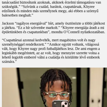
tanácsadást biztosítunk azoknak, akiknek érzelmi támogatásra van
szükségük.” “Szívünk a család, barátok, csapattársak, Khyree
edzőinek és minden más személynek megy, aki ebben a szörnyű
balesetben meghalt.”
Jackson “ragályos energiával” bírt, amely ösztönözte a többi játékost
a játékra. “Ez a hír szívembe markolt.” “Khyree energiája áradt a mi
épületünkben és csapatunkban”, mondta O’Connell nyilatkozatában.
“Csapattársai azonnal kedvelték, mert magabiztos volt és nagy
személyiséggel rendelkezett.” “Amikor együtt voltunk, világossá
vált, hogy Khyree nagy profi futballjátékos lesz. De ami engem a
leginkább megérintett, az az volt, hogy mennyire szerette volna a
lehető legjobb emberré válni a családja és körülötte lévő emberek
számára.”