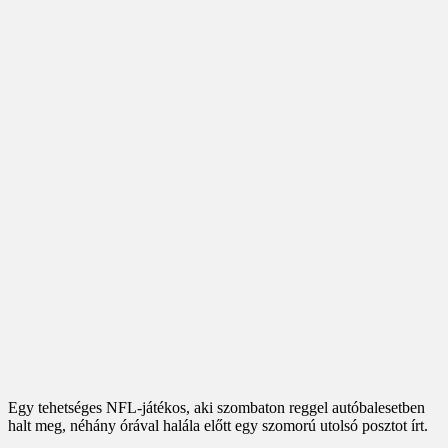
Egy tehetséges NFL-játékos, aki szombaton reggel autóbalesetben
halt meg, néhány órával halála előtt egy szomorú utolsó posztot írt.