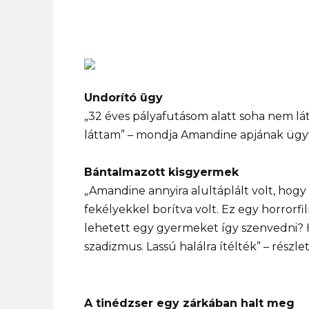
Undorító ügy
„32 éves pályafutásom alatt soha nem lá
láttam” – mondja Amandine apjának ügyv
Bántalmazott kisgyermek
„Amandine annyira alultáplált volt, hog
fekélyekkel borítva volt. Ez egy horrorf
lehetett egy gyermeket így szenvedni? 
szadizmus. Lassú halálra ítélték” – részlet
A tinédzser egy zárkában halt meg