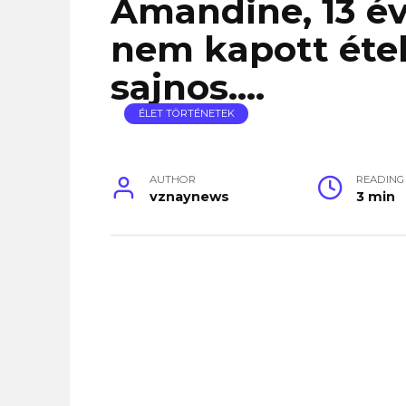
Amandine, 13 év
nem kapott ételt
sajnos….
ÉLET TÖRTÉNETEK
AUTHOR
READING
vznaynews
3 min