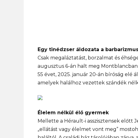
Egy tinédzser áldozata a barbarizmu
Csak megaláztatást, borzalmat és éhséget
augusztus 6-án halt meg Montblancban, B
55 évet, 2025. január 20-án bíróság elé á
amelyek halálhoz vezettek szándék nélk
Élelem nélkül élő gyermek
Mellette a Hérault-i asszisztensek előtt J
„ellátást vagy élelmet vont meg” mosto
haláltól. A családi ház tárolójában zárva