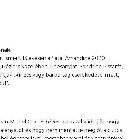
snak
 ismert. 13 évesen a fiatal Amandine 2020.
éziers közelében. Édesanyját, Sandrine Pissarát,
llítják „kínzás vagy barbárság cselekedetei miatt,
ül”.
ean-Michel Cros, 50 éves, aki azzal vádolják, hogy
halányától, és hogy nem mentette meg őt a biztos
, ahol édesanyjával, mostohaapjával és 7 testvérével