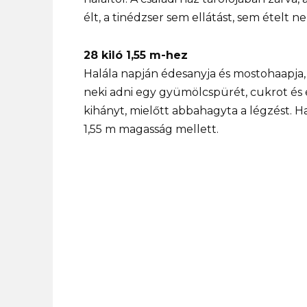
élt, a tinédzser sem ellátást, sem ételt n
28 kiló 1,55 m-hez
Halála napján édesanyja és mostohaapja,
neki adni egy gyümölcspürét, cukrot és 
kihányt, mielőtt abbahagyta a légzést. 
1,55 m magasság mellett.