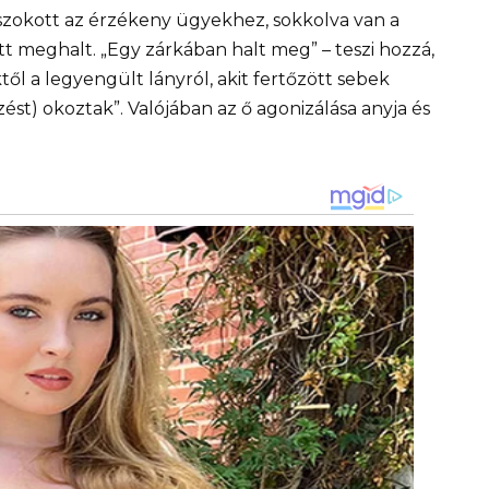
ászokott az érzékeny ügyekhez, sokkolva van a
tt meghalt. „Egy zárkában halt meg” – teszi hozzá,
ől a legyengült lányról, akit fertőzött sebek
ést) okoztak”. Valójában az ő agonizálása anyja és