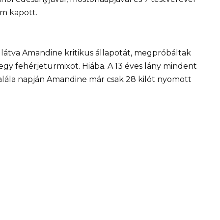
em kapott.
 látva Amandine kritikus állapotát, megpróbáltak
egy fehérjeturmixot. Hiába. A 13 éves lány mindent
Halála napján Amandine már csak 28 kilót nyomott