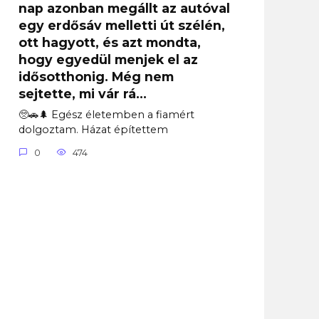
nap azonban megállt az autóval
egy erdősáv melletti út szélén,
ott hagyott, és azt mondta,
hogy egyedül menjek el az
idősotthonig. Még nem
sejtette, mi vár rá…
🥺🚗🌲 Egész életemben a fiamért
dolgoztam. Házat építettem
0
474