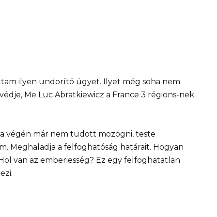
ttam ilyen undorító ügyet. Ilyet még soha nem
édje, Me Luc Abratkiewicz a France 3 régions-nek.
y a végén már nem tudott mozogni, teste
ilm. Meghaladja a felfoghatóság határait. Hogyan
Hol van az emberiesség? Ez egy felfoghatatlan
ezi.