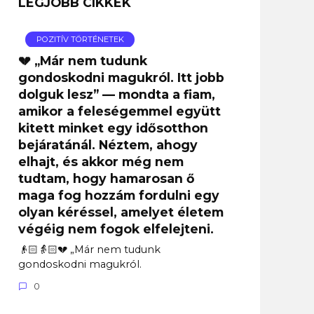
LEGJOBB CIKKEK
POZITÍV TÖRTÉNETEK
💔 „Már nem tudunk
gondoskodni magukról. Itt jobb
dolguk lesz” — mondta a fiam,
amikor a feleségemmel együtt
kitett minket egy idősotthon
bejáratánál. Néztem, ahogy
elhajt, és akkor még nem
tudtam, hogy hamarosan ő
maga fog hozzám fordulni egy
olyan kéréssel, amelyet életem
végéig nem fogok elfelejteni.
👴🏻👵🏻💔 „Már nem tudunk
gondoskodni magukról.
0