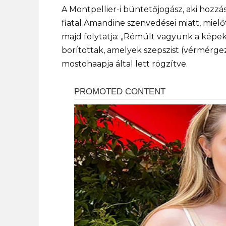
A Montpellier-i büntetőjogász, aki hozz
fiatal Amandine szenvedései miatt, mielő
majd folytatja: „Rémült vagyunk a képekt
borítottak, amelyek szepszist (vérmérgez
mostohaapja által lett rögzítve.