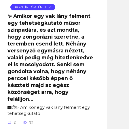
POZITÍV TÖRTÉNETEK
✨ Amikor egy vak lány felment
egy tehetségkutató műsor
színpadára, és azt mondta,
hogy zongorázni szeretne, a
teremben csend lett. Néhány
versenyző egymásra nézett,
valaki pedig még hitetlenkedve
el is mosolyodott. Senki sem
gondolta volna, hogy néhány
perccel később éppen ő
készteti majd az egész
közönséget arra, hogy
felálljon…
🎹🥺✨ Amikor egy vak lány felment egy
tehetségkutató
0
72