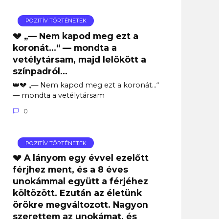
POZITÍV TÖRTÉNETEK
💔 „— Nem kapod meg ezt a
koronát…“ — mondta a
vetélytársam, majd lelökött a
színpadról…
👑💔 „— Nem kapod meg ezt a koronát…“
— mondta a vetélytársam
0
POZITÍV TÖRTÉNETEK
💔 A lányom egy évvel ezelőtt
férjhez ment, és a 8 éves
unokámmal együtt a férjéhez
költözött. Ezután az életünk
örökre megváltozott. Nagyon
szerettem az unokámat, és