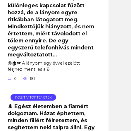
különleges kapcsolat fűzött
hozzá, de a lányom egyre
ritkábban látogatott meg.
Mindkettőjük hiányzott, és nem
értettem, miért távolodott el
tőlem ennyire. De egy
egyszerű telefonhívás mindent
megváltoztatott…
😢🏠💔 A lányom egy évvel ezelőtt
férjhez ment, és a 8
0
181
POZITÍV TÖRTÉNETEK
🌲 Egész életemben a fiamért
dolgoztam. Házat építettem,
minden fillért félretettem, és
segítettem neki talpra állni. Egy